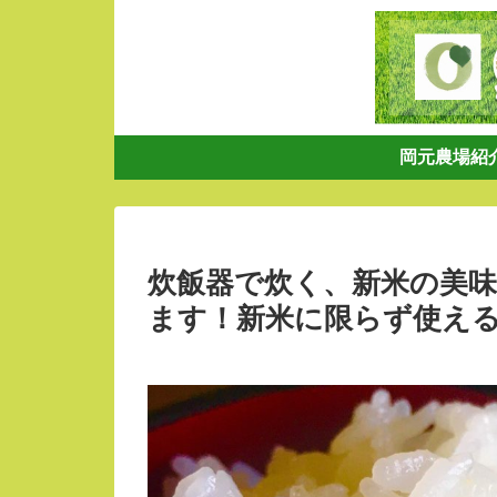
岡元農場紹
炊飯器で炊く、新米の美
ます！新米に限らず使え