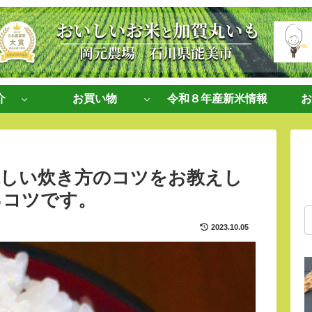
介
お買い物
令和８年産新米情報
お
味しい炊き方のコツをお教えし
るコツです。
2023.10.05