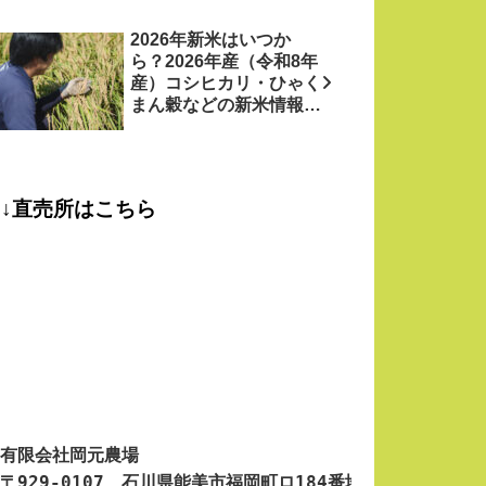
2026年新米はいつか
ら？2026年産（令和8年
産）コシヒカリ・ひゃく
まん穀などの新米情報を
お米農家がお届け！
↓直売所はこちら
有限会社岡元農場

〒929-0107　石川県能美市福岡町ロ184番地
