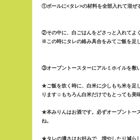
①ボールに<タレ>の材料を全部入れて混ぜ
②その中に、白ごはんをどさっと入れてよ
※この時にタレの絡み具合をみてご飯を足
③オーブントースターにアルミホイルを敷
★ご飯を炊く時に、白米に少し
もち米を足
ります☺もちろん白米だけでもとっても美
★本みりんはお酒です。必ずオーブントー
ね。
★タレの濃さはお好みで、増やしたり減ら