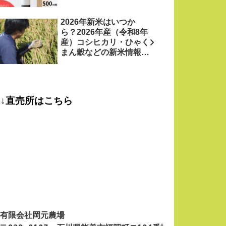
2026年新米はいつか
ら？2026年産（令和8年
産）コシヒカリ・ひゃく
まん穀などの新米情報を
お米農家がお届け！
↓直売所はこちら
有限会社岡元農場
