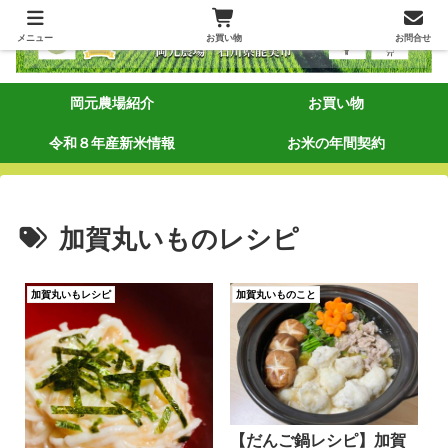
メニュー
お買い物
お問合せ
岡元農場紹介
お買い物
令和８年産新米情報
お米の年間契約
加賀丸いものレシピ
加賀丸いもレシピ
加賀丸いものこと
【だんご鍋レシピ】加賀