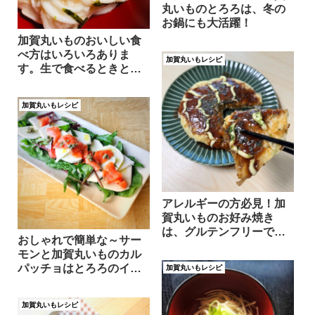
丸いものとろろは、冬の
お鍋にも大活躍！
加賀丸いものおいしい食
べ方はいろいろありま
加賀丸いもレシピ
す。生で食べるときと加
熱して食べるときでは、
食感はもちろん、摂れる
加賀丸いもレシピ
栄養価もかわってきま
す。
アレルギーの方必見！加
賀丸いものお好み焼き
は、グルテンフリーで卵
おしゃれで簡単な～サー
なしでも美味しく作れま
モンと加賀丸いものカル
す！別名で、とろろ焼き
パッチョはとろろのイメ
加賀丸いもレシピ
といいます。
ージが一変する一品で
す！
加賀丸いもレシピ