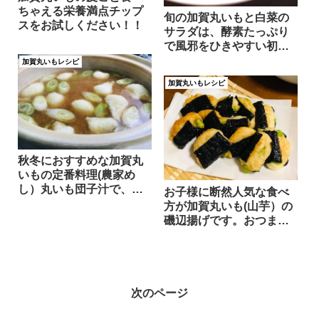
ちゃえる栄養満点チップ
旬の加賀丸いもと白菜の
スをお試しください！！
サラダは、酵素たっぷり
で風邪をひきやすい初冬
とくにおすすめです。
加賀丸いもレシピ
加賀丸いもレシピ
秋冬におすすめな加賀丸
いもの定番料理(農家め
し）丸いも団子汁で、身
お子様に断然人気な食べ
も心もあったまりましょ
方が加賀丸いも(山芋）の
う。
磯辺揚げです。おつまみ
にもおやつにも是非おた
めしください！
次のページ