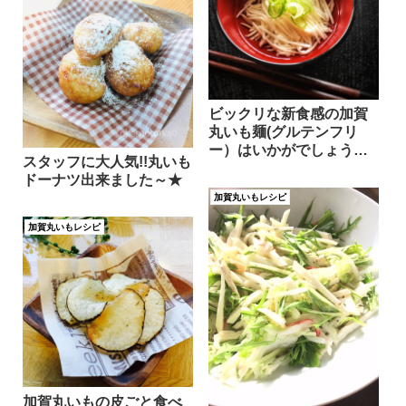
ビックリな新食感の加賀
丸いも麺(グルテンフリ
ー）はいかがでしょう
スタッフに大人気!!丸いも
か？
ドーナツ出来ました～★
加賀丸いもレシピ
加賀丸いもレシピ
加賀丸いもの皮ごと食べ