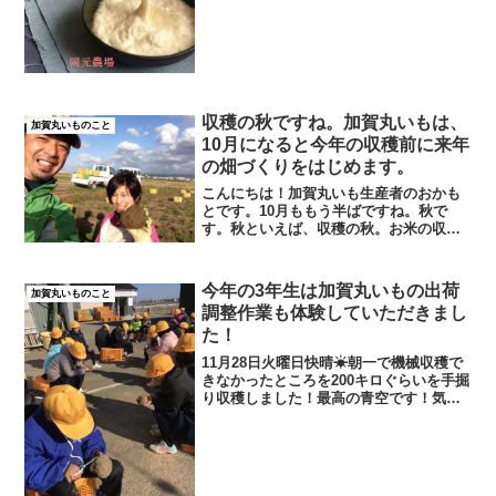
まり新しいビニールをかぶせました（二
棟）。そして、新たに...
収穫の秋ですね。加賀丸いもは、
加賀丸いものこと
10月になると今年の収穫前に来年
の畑づくりをはじめます。
こんにちは！加賀丸いも生産者のおかも
とです。10月ももう半ばですね。秋で
す。秋といえば、収穫の秋。お米の収穫
は終わりました。秋といえば、栗やイチ
ジク、柿、リンゴ、などの果物サツマイ
モや里芋の根菜類も収穫期です。10月に
今年の3年生は加賀丸いもの出荷
加賀丸いものこと
なる前から「加賀丸いも...
調整作業も体験していただきまし
た！
11月28日火曜日快晴☀朝一で機械収穫で
きなかったところを200キロぐらいを手掘
り収穫しました！最高の青空です！気持
ちイイ～！このあと、作業所に戻りすぐ
に小学生の受け入れ準備。。収穫した直
後はドロドロだった「丸いも」ですが晴
れている日は外に...