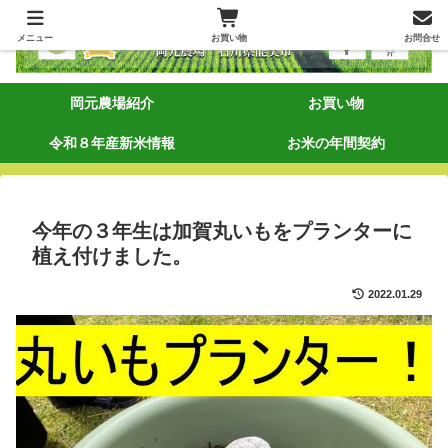
メニュー
お買い物
お問合せ
岡元農場紹介
お買い物
令和８年産新米情報
お米の年間契約
今年の３年生は加賀丸いもをプランターに
植え付けました。
2022.01.29