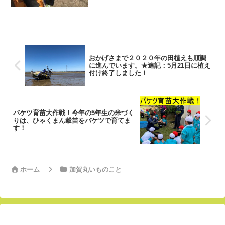
おかげさまで２０２０年の田植えも順調
に進んでいます。★追記：5月21日に植え
付け終了しました！
バケツ育苗大作戦！今年の5年生の米づく
りは、ひゃくまん穀苗をバケツで育てま
す！
ホーム
加賀丸いものこと