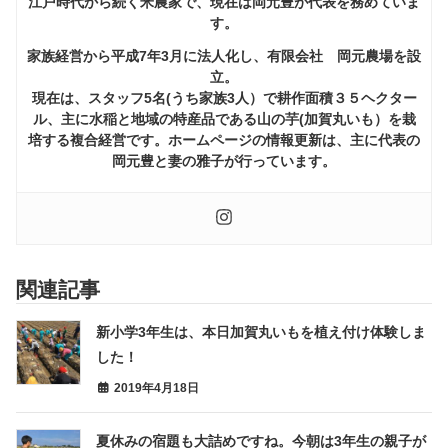
江戸時代から続く米農家で、現在は岡元豊が代表を務めていま
す。
家族経営から平成7年3月に法人化し、有限会社 岡元農場を設
立。
現在は、スタッフ5名(うち家族3人）で耕作面積３５ヘクター
ル、主に水稲と地域の特産品である山の芋(加賀丸いも）を栽
培する複合経営です。ホームページの情報更新は、主に代表の
岡元豊と妻の雅子が行っています。
関連記事
新小学3年生は、本日加賀丸いもを植え付け体験しま
した！
2019年4月18日
夏休みの宿題も大詰めですね。今朝は3年生の親子が