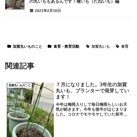
の丸いももあるんです！種いも（たねいも）編
2021年2月16日
加賀丸いものこと
食育・教育活動
加賀丸いも
食育
関連記事
７月になりました。3年生の加賀
加賀丸いものこと
丸いも、プランターで発芽してい
ます！
今年は梅雨入りして毎日梅雨らしいお天
気が続きます。今年も後半がはじまりま
した。コロナでモヤモヤしていた前半か
ら、気持ちを仕切り直して何事も進めて
いきたいです。生産者ですから、良い収
穫をめざして秋に向かっていきます。今
年はいつもとは違うバケツ...