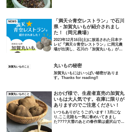
「満天☆青空レストラン」で石川
NEWS
県・加賀丸いもが紹介されまし
た！（岡元農場）
2023年12月16日(土)に放送された日本テ
レビ『満天☆青空レストラン」に岡元農
場が出演し、石川の「加賀丸いも」が紹
介されました！とてもありがたいこと
に、放送終了後大変多くの反響をいただ
いております。放送を見てくださったみ
丸いもの秘密
加賀丸いものこと
なさん、ありがと...
加賀丸いもにはいっぱい秘密がありま
す。Thanks for reading!!
おかげ様で、生産者直売の加賀丸
加賀丸いものこと
いもは大人気です。在庫に限りが
ありますのでご注意ください！
いつもありがとうございます！3月にな
り,ここ北陸も一気に春めいてきまし
た????大雪のあとの春作業は盛沢山でや
やあせっている岡元です。3月に入り、ま
ず大雪で裂いたビニールの撤去からはじ