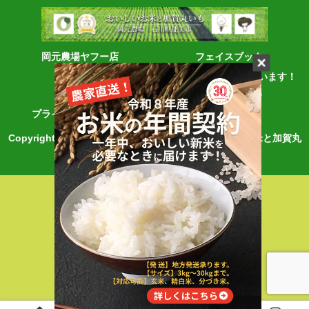
岡元農場ヤフー店
フェイスブック
アクセス
農業視察を受け入れています！
（石川県能美市）
プライバシーポリシー
お問合せ
Copyright © 2002-2026 石川県の農家直販・おいしいお米と加賀丸
いもなら岡元農場 All Rights Reserved.