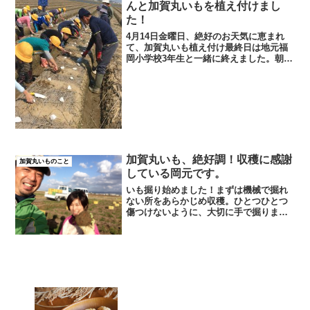
んと加賀丸いもを植え付けまし
た！
4月14日金曜日、絶好のお天気に恵まれ
て、加賀丸いも植え付け最終日は地元福
岡小学校3年生と一緒に終えました。朝一
で準備数日前から切って乾かしてあった
種いもとスコップをならべます。子供た
ちが来るのを待ちまず、あいさつから始
まって植え方を説明し...
加賀丸いも、絶好調！収穫に感謝
加賀丸いものこと
している岡元です。
いも掘り始めました！まずは機械で掘れ
ない所をあらかじめ収穫。ひとつひとつ
傷つけないように、大切に手で掘りま
す。一昨年前の冠水による壊滅的不作か
らの、ここまで収穫にたどり着くまで結
構頑張りました。雅子とふたり、神に感
謝しながら喜んでいます。こ...