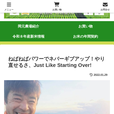
メニュー
お買い物
お問合せ
岡元農場紹介
お買い物
令和８年産新米情報
お米の年間契約
ねばねばパワーでネバーギブアップ！やり
直せるさ、Just Like Starting Over!
2022.01.29