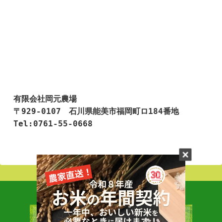
有限会社岡元農場

〒929-0107　石川県能美市福岡町ロ184番地

Tel:0761-55-0668