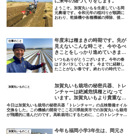
に来年の畑づくりをします。
ようこそ。加賀丸いもを生産している岡
元農場です。令和元年の稲刈りが順調に
おわり、乾燥機や各種機械の掃除、後片
付けもまだ残っているのですが、天気が
よく圃場が乾くとすぐに「加賀丸いも」
の畝立て作業に取り掛かります。今年の
収穫の前に来年の畑をつく...
年度末は種まきの時期です。先が
仕事のこと
見えないこんな時こそ、今やるべ
きことをしっかり進めていきま
す。
いつもありがとうございます。今年の春
はドタバタしています。今までに経験し
たことがない春です。終わりの時代で
す。何が起こるか、わからない時代で
す。でも、生きていくために日々の仕事
をコツコツと進めています。農家の仕事
加賀丸いも栽培の秘密兵器、トレ
加賀丸いものこと
は、種をまいても簡単に収入に...
ンチャーは絶滅危惧種とiなって
います。加賀丸いもより貴重なの
かもしれません。
今日は加賀丸いも栽培の秘密兵器「トレンチャー」の点検整備オイル
交換をした。この機械の開発でここ石川県能美市での加賀丸いも栽培
が飛躍的に進んだのです。高畝栽培にするために、このトレンチャー
はとても重要な仕事をしてくれる。現在は加賀丸いも栽培に...
今年も福岡小学3年生は、岡元さ
加賀丸いものこと