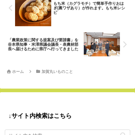
もち米（カグラモチ）で簡単手作りおは
ぎ(裏ワザあり）が作れます。もち米レシ
ピ
「農業政策に関する提案及び要請書」を
谷本県知事・米澤県議会議長・表農林部
長へ届けるために県庁へ行ってきました
ホーム
加賀丸いものこと
↓サイト内検索はこちら