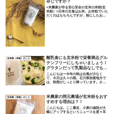
存じですか？
<米農家が作る安心安全の玄米の米粉(玄
米粉）>日本の主食はお米。お米粒でいた
だくのはもちろんですが、粉にしたお米
（米粉や玄米粉）を使えばさらにお米の
良さを味わえます。小麦粉・片栗粉の代
用にするのが手っ取り早い使い方ですけ
ど、米粉の特徴を知っ...
離乳食にも玄米粉で栄養満点グル
玄米粉（米粉）のこと
テンフリーにしちゃいましょう！
グラタンだって乳製品なしでもお
いしくできます。
こんにちはー今年の秋は台風が少なく
て、今日は久々の雨。石川県加賀地方で
は、秋雨がしっとり降っています。さ
て、すっかり秋も深まるこの頃。我が家
では、玄米粉の季節到来です！(笑)今日は
久々に玄米粉レシピです。毎日今晩何作
米農家の岡元農場が玄米粉をおす
玄米粉（米粉）のこと
ろう？ほんと悩みます。美...
すめする理由は？！
こんにちは。ここ最近、小麦の値段が大
幅にアップするというニュースを度々耳