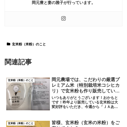
岡元豊と妻の雅子が行っています。
玄米粉（米粉）のこと
関連記事
岡元農場では、こだわりの厳選プ
玄米粉（米粉）のこと
レミアム米（特別栽培米コシヒカ
リ）で玄米粉も作り販売していま
す！
いつもありがとうございます！おかもと
です！昨年より販売している玄米粉は大
変好評をいただき、今週から「ＪＡあぐ
り」さんでも販売開始いたしました。小
松近郊の皆様よろしくお願い致します
m(__)m玄米ですので普通の米粉よりも、
皆様、玄米粉（玄米の米粉）をご
玄米粉（米粉）のこと
数段栄養価も高く、3...