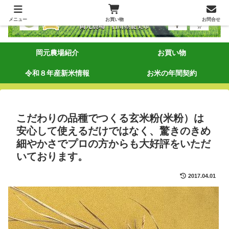
メニュー
お買い物
お問合せ
岡元農場紹介
お買い物
令和８年産新米情報
お米の年間契約
こだわりの品種でつくる玄米粉(米粉）は
安心して使えるだけではなく、驚きのきめ
細やかさでプロの方からも大好評をいただ
いております。
2017.04.01