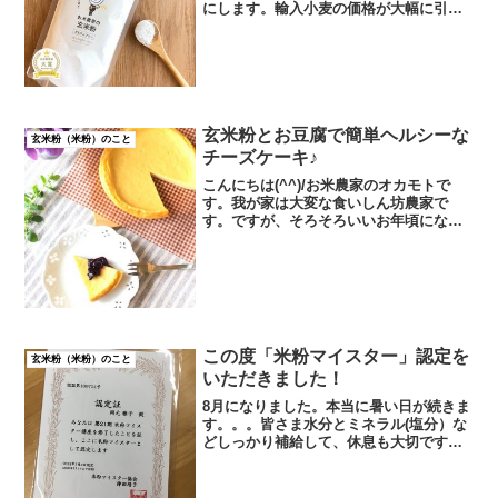
にします。輸入小麦の価格が大幅に引き
上げられたことや円安などを受け
て、、、などなどが理由らしいです。今
年の夏ぐらいから、一般家庭で使用して
いる小麦粉やてんぷら粉、お好み...
玄米粉とお豆腐で簡単ヘルシーな
玄米粉（米粉）のこと
チーズケーキ♪
こんにちは(^^)/お米農家のオカモトで
す。我が家は大変な食いしん坊農家で
す。ですが、そろそろいいお年頃になっ
てきました。中年なんてとっくに過ぎ
て、代謝がとても悪いです。一日外で農
作業して、くたくたになっても、ちっと
も体重は落ちません。涙と...
この度「米粉マイスター」認定を
玄米粉（米粉）のこと
いただきました！
8月になりました。本当に暑い日が続きま
す。。。皆さま水分とミネラル(塩分）な
どしっかり補給して、休息も大切です。
くれぐれも無理せずにこの夏後半の暑さ
乗り越えていきましょう。ところで、今
日はちょっとしたお知らせです！これま