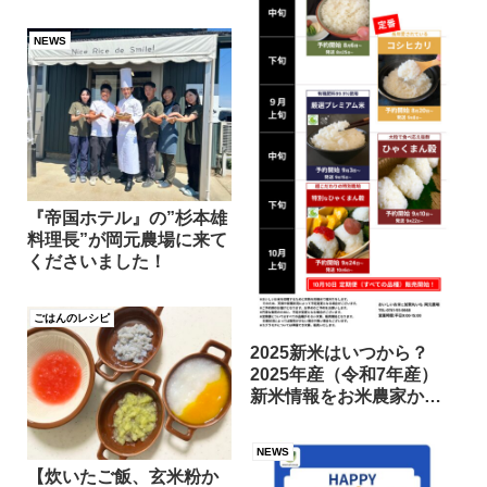
がですか？
NEWS
『帝国ホテル』の”杉本雄
料理長”が岡元農場に来て
くださいました！
ごはんのレシピ
2025新米はいつから？
2025年産（令和7年産）
新米情報をお米農家から
お届けします！
NEWS
【炊いたご飯、玄米粉か