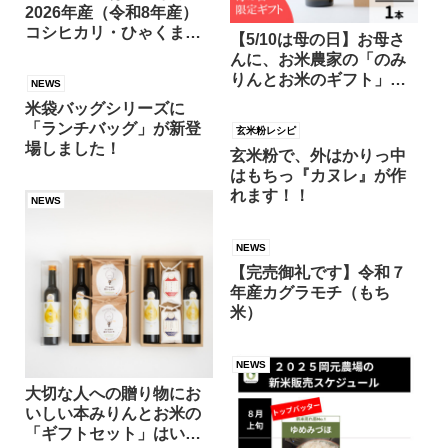
2026年産（令和8年産）
コシヒカリ・ひゃくまん
【5/10は母の日】お母さ
穀などの新米情報をお米
んに、お米農家の「のみ
農家がお届け！
りんとお米のギフト」を
NEWS
贈りませんか？
米袋バッグシリーズに
「ランチバッグ」が新登
玄米粉レシピ
場しました！
玄米粉で、外はかりっ中
はもちっ『カヌレ』が作
れます！！
NEWS
NEWS
【完売御礼です】令和７
年産カグラモチ（もち
米）
NEWS
大切な人への贈り物にお
いしい本みりんとお米の
「ギフトセット」はいか