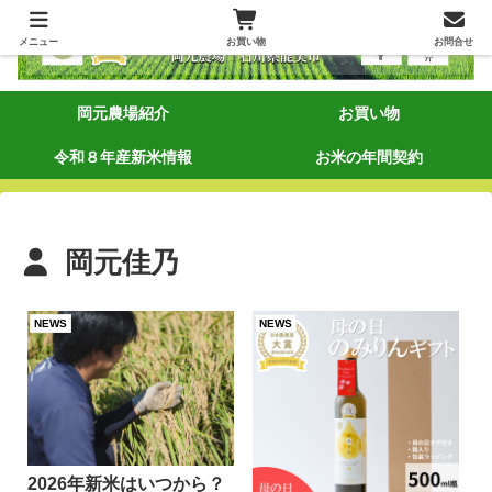
メニュー
お買い物
お問合せ
岡元農場紹介
お買い物
令和８年産新米情報
お米の年間契約
岡元佳乃
NEWS
NEWS
2026年新米はいつから？