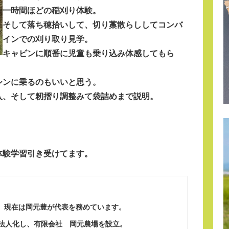
一時間ほどの稲刈り体験。
そして落ち穂拾いして、切り藁散らししてコンバ
インでの刈り取り見学。
キャビンに順番に児童も乗り込み体感してもら
シンに乗るのもいいと思う。
入、そして籾摺り調整みて袋詰めまで説明。
体験学習引き受けてます。
、現在は岡元豊が代表を務めています。
に法人化し、有限会社 岡元農場を設立。