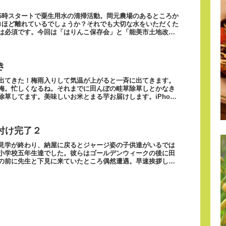
6時スタートで粟生用水の清掃活動。岡元農場のあるところか
ロほど離れているでしょうか？それでも大切な水をいただくた
は必須です。今回は「はりんこ保存会」と「能美市土地改良
き
出てきた！梅雨入りして気温が上がると一斉に出てきます。
梅。忙しくなるね。それまでに田んぼの畦草除草しとかなき
草してます。美味しいお米とまる芋お届けします。iPhone
付け完了２
見学が終わり、納屋に戻るとジャージ姿の子供達がいるでは
小学校五年生達でした。彼らはゴールデンウィークの後に田
の前に先生と下見に来ていたところ偶然遭遇。早速挨拶して