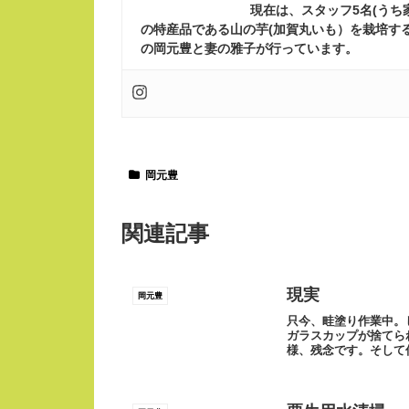
現在は、スタッフ5名(う
の特産品である山の芋(加賀丸いも）を栽培す
の岡元豊と妻の雅子が行っています。
岡元豊
関連記事
現実
岡元豊
只今、畦塗り作業中。
ガラスカップが捨てら
様、残念です。そして
ます。お酒は楽しく...