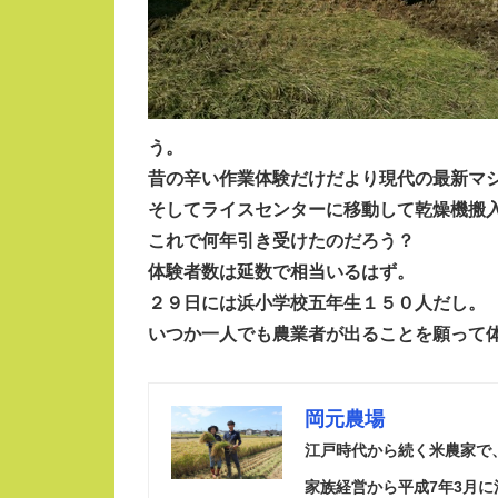
う。
昔の辛い作業体験だけだより現代の最新マ
そしてライスセンターに移動して乾燥機搬
これで何年引き受けたのだろう？
体験者数は延数で相当いるはず。
２９日には浜小学校五年生１５０人だし。
いつか一人でも農業者が出ることを願って
岡元農場
江戸時代から続く米農家で
家族経営から平成7年3月