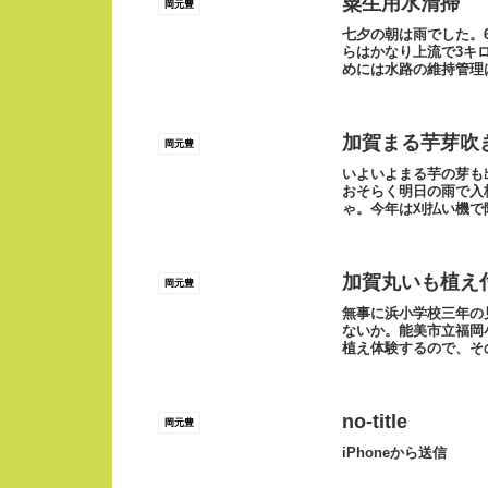
粟生用水清掃
岡元豊
七夕の朝は雨でした。
らはかなり上流で3キ
めには水路の維持管理
区根上管理区」...
加賀まる芋芽吹
岡元豊
いよいよまる芋の芽も
おそらく明日の雨で入
ゃ。今年は刈払い機で除
から送信
加賀丸いも植え
岡元豊
無事に浜小学校三年の
ないか。能美市立福岡
植え体験するので、そ
予定外のお話し。そ...
no-title
岡元豊
iPhoneから送信