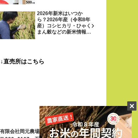
2026年新米はいつか
ら？2026年産（令和8年
産）コシヒカリ・ひゃく
まん穀などの新米情報を
お米農家がお届け！
↓直売所はこちら
有限会社岡元農場
