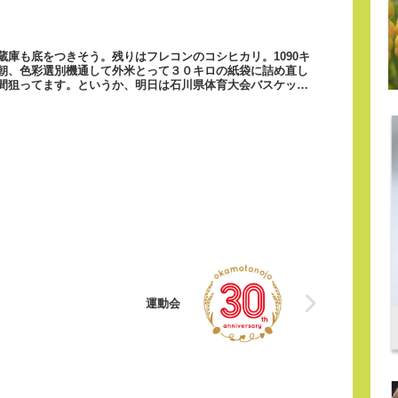
蔵庫も底をつきそう。残りはフレコンのコシヒカリ。1090キ
朝、色彩選別機通して外米とって３０キロの紙袋に詰め直し
間狙ってます。というか、明日は石川県体育大会バスケット
運動会