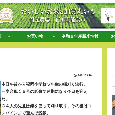
介
お買い物
令和８年産新米情報
お
2011.09.26
本日午後から福岡小学校５年生の稲刈り決行。
一度台風１５号の影響で延期になり今日を迎え
た。
３４人の児童は鎌を使って刈り取り、その後はコ
ンバインまで運んで脱穀。