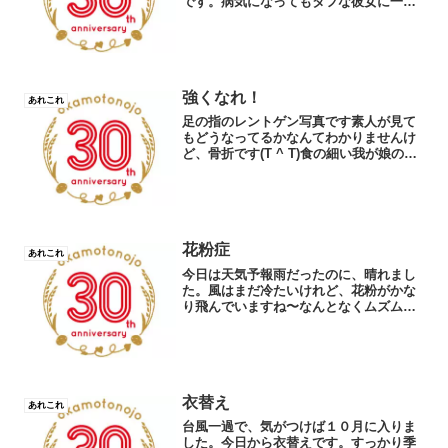
です。病気になってもタフな彼女に一日
あれこれと付き合うことをあえて楽しま
せてもらいました。週末はコシヒカリ稲
刈りスタートに高校の体育祭も、いよい
よ秋です！ＣＯＵＲＡＧＥ...
強くなれ！
あれこれ
足の指のレントゲン写真です素人が見て
もどうなってるかなんてわかりませんけ
ど、骨折です(T ^ T)食の細い我が娘の足
です夏休みだというのにラジオ体操もプ
ールもお預け…なかなか増えない体重骨
よ、頑張れ、強くなっておくれＣＯＵＲ
ＡＧＥ！
花粉症
あれこれ
今日は天気予報雨だったのに、晴れまし
た。風はまだ冷たいけれど、花粉がかな
り飛んでいますね〜なんとなくムズムズ
します。花粉といってもいろいろな種類
がありますが、まだスギ花粉飛んでるの
かな？コメ農家だというのに、私はイネ
科の花粉に弱いのです〜 ...
衣替え
あれこれ
台風一過で、気がつけば１０月に入りま
した。今日から衣替えです。すっかり季