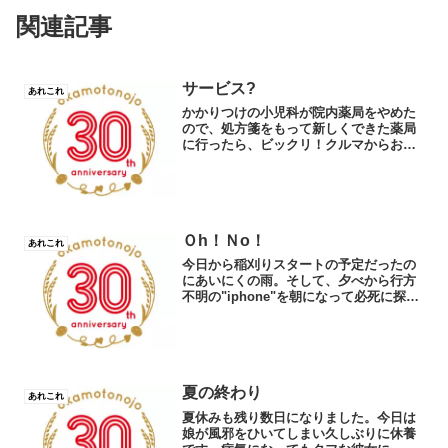
関連記事
サービス?
あれこれ
かかりつけの小児科が院内薬局をやめた
ので、処方箋をもって新しくできた薬局
に行ったら、ビックリ！クルマからおり
るなりお出迎え→処方箋を渡し→待ち合
いソファに腰を下ろしたら、お飲み物は
いかがですかと聞かれ(二人分)頼む→お好
きなオモチャを一つど...
Ｏh！Ｎo！
あれこれ
今日から稲刈りスタートの予定だったの
にあいにくの雨。そして、夕べから行方
不明の"iphone"を朝になって必死に探
す。どうしても見つからない・・（;￣O
￣）はぁ〜 私ってホントにどうしてこう
なんだろ。ひたすら 探すこと一時
間・・・。・°°・...
夏の終わり
あれこれ
夏休みも残り数日になりました。今日は
娘が風邪をひいてしまい久しぶりに休養