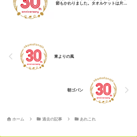
節もかわりました。タオルケットは片付
けて、羽毛布団を出しました。夏物衣料
も片付けないと…主婦の仕事は本当に終
わりがありません(＞人＜;)今日も晩ご飯
どうしよう…日々繰り...
東よりの風
朝ゴパン
ホーム
過去の記事
あれこれ