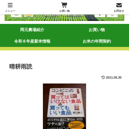
メニュー
お買い物
お問合せ
岡元農場紹介
お買い物
令和８年産新米情報
お米の年間契約
晴耕雨読
2011.05.30