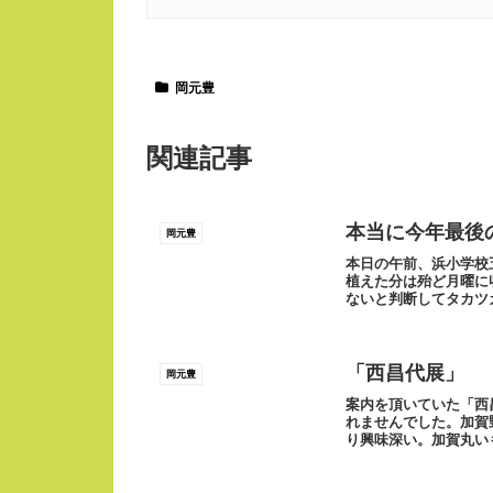
岡元豊
関連記事
本当に今年最後
岡元豊
本日の午前、浜小学校
植えた分は殆ど月曜に
ないと判断してタカツ
か鎌を使って体験さ...
「西昌代展」
岡元豊
案内を頂いていた「西
れませんでした。加賀
り興味深い。加賀丸い
るのかどうなの...