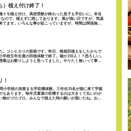
も）植え付け終了！
種イモ植え付け。高校受験が終わった息子も手伝いに。本当
月なので、植えずに残してあります。風が強い日ですが、気温
来てます。いろんな事が起こっていますが、時間は関係無く
た。コシヒカリの苗箱です。昨日、晩植田植えをしたからで
小学校五年生達の田植体験で終了。確か150人！？恐ろしい。
授業はお断りしようと思ってました。やりたく無いって事じ
り！
福岡小学校の加賀まる芋収穫体験。三年生35名が畑に来て芋掘
でもあります。毎年児童達の収穫するのは大きくて丸いのが
い物がゴロゴロ。みんなで植えた時の願いが届いたね。おお