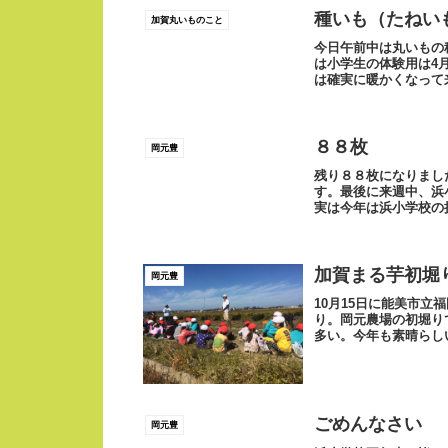
種いも（たねい
加賀丸いものこと
今日午前中は丸いもの
は小学生の体験用は4
は確実に暖かくなって
進んでます。東北...
８８枚
岡元豊
残り８８枚になりまし
す。最後に来週中、浜
実は今年は浜小学校の
ゃなくて、作業...
加賀まる芋初堀
岡元豊
10月15日に能美市立
り。岡元農場の初堀り
多い。今年も素晴らし
きくなあれ！...
ごめんなさい
岡元豊