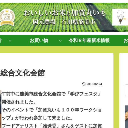
介
お買い物
令和８年産新米情報
お
総合文化会館
2013.02.24
午前中に能美市総合文化会館で「学びフェスタ」
開催されました。
そのイベントで「加賀丸いも１００年ワークショ
ップ」が行われ参加して来ました。
フードアナリスト「雅珠香」さんをゲストに加賀