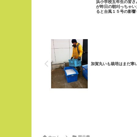
浜小学校五年生の皆さ
が昨日の朝刈っちゃい
ると台風１５号の影響
りもやっぱり美味...
加賀丸いも栽培はまだ寒