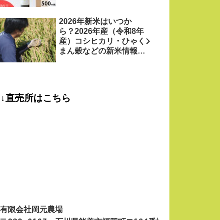
2026年新米はいつか
ら？2026年産（令和8年
産）コシヒカリ・ひゃく
まん穀などの新米情報を
お米農家がお届け！
↓直売所はこちら
有限会社岡元農場
