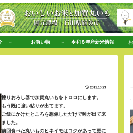
介
お買い物
令和８年産新米情報
お
2011.10.23
擦りおろし器で加賀丸いもをトロロにします。
もう既に強い粘りが出てます。
ご飯にかけたところを想像しただけで唾が出て来
ました。
前回食べた丸いものヒネイモはコクがあって更に