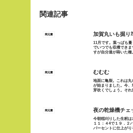
関連記事
加賀丸いも掘り
岡元豊
11月です。葉っぱも
でいつでも収穫できま
すが自分達が蒔いた種
しい。iPhon...
むむむ
岡元豊
地面に亀裂。これは丸
が始まりました。今、
芽吹くでしょう。それ
夜の乾燥機チェ
岡元豊
今朝稲刈りした生籾は
１１：４4で１９．２
パーセントに仕上がり
に戻って寝よう！