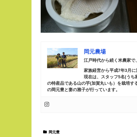
岡元農場
江戸時代から続く米農家で
家族経営から平成7年3月
現在は、スタッフ5名(う
の特産品である山の芋(加賀丸いも）を栽培す
の岡元豊と妻の雅子が行っています。
岡元豊