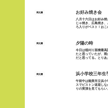
お好み焼き会
岡元豊
八月十六日はお好み焼
じゃ焼き、広島焼き、
ろ入りがベスト！おこ
食べるように心掛け...
夕陽の時
岡元豊
今日は稲刈り面積最高
たと思っていたが、雨
だと思ってる。とりあ
せられればいい。写...
浜小学校三年生
岡元豊
午前中は能美市立浜小
スでピストン送迎しな
りの実演を見てもらい
達に掘り取りしても...