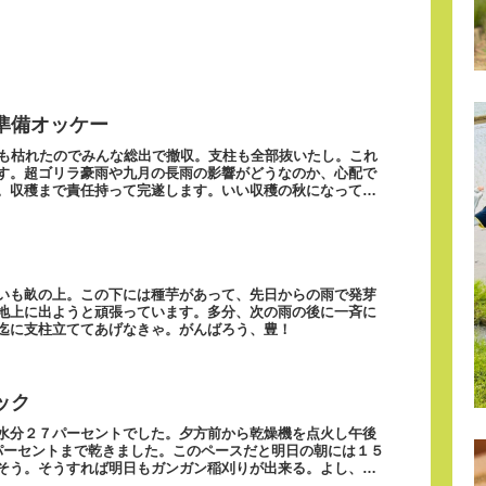
準備オッケー
蔓も枯れたのでみんな総出で撤収。支柱も全部抜いたし。これ
す。超ゴリラ豪雨や九月の長雨の影響がどうなのか、心配で
。収穫まで責任持って完遂します。いい収穫の秋になって欲
いも畝の上。この下には種芋があって、先日からの雨で発芽
地上に出ようと頑張っています。多分、次の雨の後に一斉に
迄に支柱立ててあげなきゃ。がんばろう、豊！
ック
水分２７パーセントでした。夕方前から乾燥機を点火し午後
パーセントまで乾きました。このペースだと明日の朝には１５
そう。そうすれば明日もガンガン稲刈りが出来る。よし、家