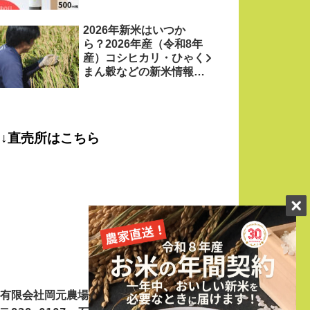
2026年新米はいつか
ら？2026年産（令和8年
産）コシヒカリ・ひゃく
まん穀などの新米情報を
お米農家がお届け！
↓直売所はこちら
有限会社岡元農場
