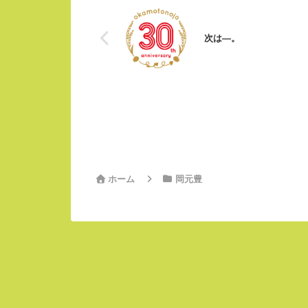
次は—。
ホーム
岡元豊