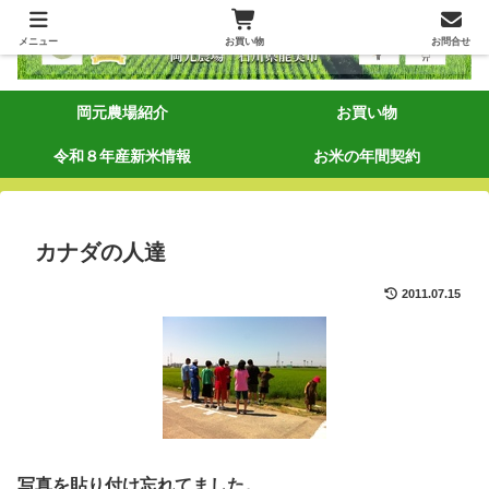
メニュー
お買い物
お問合せ
岡元農場紹介
お買い物
令和８年産新米情報
お米の年間契約
カナダの人達
2011.07.15
写真を貼り付け忘れてました。