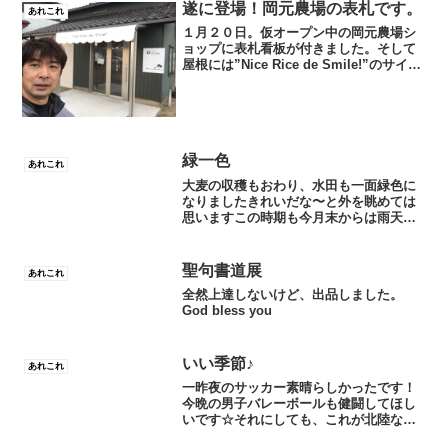
石川県農業会議より選任していただきま
遂に登場！岡元農場の表札です。
あれこれ
した。先ずは谷本正...
１月２０日。仮オープン中の岡元農場シ
ョップに表札看板が付きました。そして
屋根には”Nice Rice de Smile!”のサイン
も。少しづつですが着々と進めていま
す。平成９年３月３日に有限会社を設立
して２０周年を迎えます。皆さんに気軽
にお...
緑一色
あれこれ
大麦の収穫もおわり、水田も一面緑色に
なりましたきれいだな〜と外を眺めては
思いますこの時期も今月末からは雨天で
も外の作業がずっとつづきます梅雨入り
ってまだ？今は冷暖房要らずのひと時で
すね除湿もしなくて済めばいいんだけど
聖句書道展
あれこれ
God bless yo...
全然上達しないけど、出品しました。
God bless you
いい季節♪
あれこれ
一昨夜のサッカー素晴らしかったです！
今晩の男子バレーボールも健闘してほし
いです☆それにしても、これが北陸なの
かと思うくらいに連日いいお天気が続い