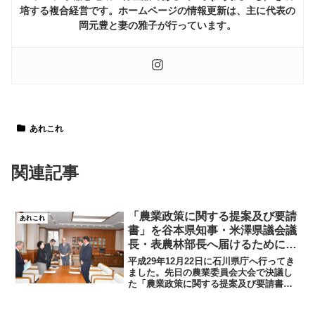
培する複合経営です。ホームページの情報更新は、主に代表の
岡元豊と妻の雅子が行っています。
あれこれ
関連記事
「農業政策に関する提案及び要請
あれこれ
書」を谷本県知事・米澤県議会議
長・表農林部長へ届けるために県
庁へ行ってきました
平成29年12月22日に石川県庁へ行ってき
ました。先日の農業委員会大会で決議し
た「農業政策に関する提案及び要請書」
を矢田会長職務代行、又村副会長らと同
行。私は青年農業委員として昨年に続き