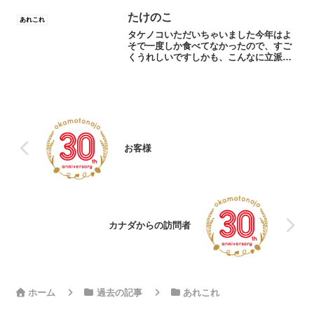
ていますね。っていうか、雨ふらないな
ぁ〜高校総体に遠足、修学旅行など行事
たけのこ
あれこれ
も多い季節です。なにをす...
タケノコいただいちゃいました今年はよ
そで一度しか食べてなかったので、すご
くうれしいですしかも、こんなに立派な
のを…今夜はタケノコご飯にします
(^o^)God bless you!
お客様
カナダからの訪問者
ホーム
過去の記事
あれこれ