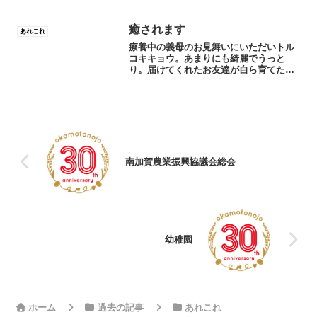
し散らかるし、あまり好きじゃない…最
近は家の中が断熱仕様でコタツしないお
家も少なくないですね。でも、やっぱり
癒されます
あれこれ
うちは外で農作業したあ...
療養中の義母のお見舞いにいただいトル
コキキョウ。あまりにも綺麗でうっと
り。届けてくれたお友達が自ら育てた貴
重なお花です。彼女は尊敬する花農家。
好きこそ物の上手なれと言う言葉が浮か
びました。トルコキキョウ育てるのは並
みならぬ苦労があると聞きま...
南加賀農業振興協議会総会
幼稚園
ホーム
過去の記事
あれこれ