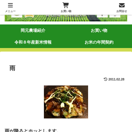
メニュー
お買い物
お問合せ
岡元農場紹介
お買い物
令和８年産新米情報
お米の年間契約
雨
2011.02.28
雨が降るとホッとします。