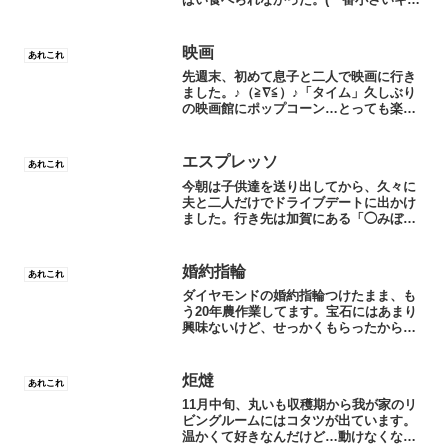
ハシを食べている間に、全部なくなるの
で)あの頃はスイカは夏のご馳走でした。
いまだに、スイカ好きは変わらない。夏
映画
あれこれ
はご飯のかわりにス...
先週末、初めて息子と二人で映画に行き
ました。♪（≧∇≦）♪「タイム」久しぶり
の映画館にポップコーン…とっても楽し
いひと時でした〜考えさせられました。
また誘ってほしいな(^-^)ＪＯＹ！
エスプレッソ
あれこれ
今朝は子供達を送り出してから、久々に
夫と二人だけでドライブデートに出かけ
ました。行き先は加賀にある「◯みぼう
ず」というコーヒー専門店。海岸線がみ
えてロケーションが最高！じつは、ここ
のマスターに教えてもらうまでは、エス
婚約指輪
あれこれ
プレッソって苦いだけだと...
ダイヤモンドの婚約指輪つけたまま、も
う20年農作業してます。宝石にはあまり
興味ないけど、せっかくもらったからず
っとつけてます。片付けたらサイズが変
わって入らなくなるとか、肝心な時にみ
つからなくなりそうだし。おかげでかな
炬燵
あれこれ
り汚れちゃったけどね。...
11月中旬、丸いも収穫期から我が家のリ
ビングルームにはコタツが出ています。
温かくて好きなんだけど…動けなくなる