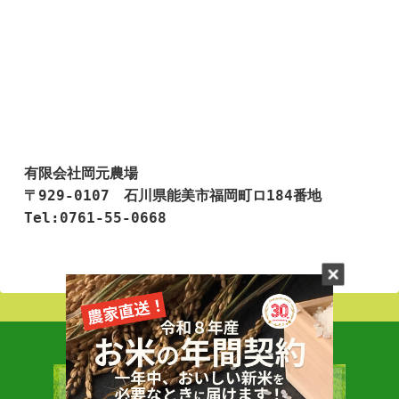
有限会社岡元農場

〒929-0107　石川県能美市福岡町ロ184番地

Tel:0761-55-0668