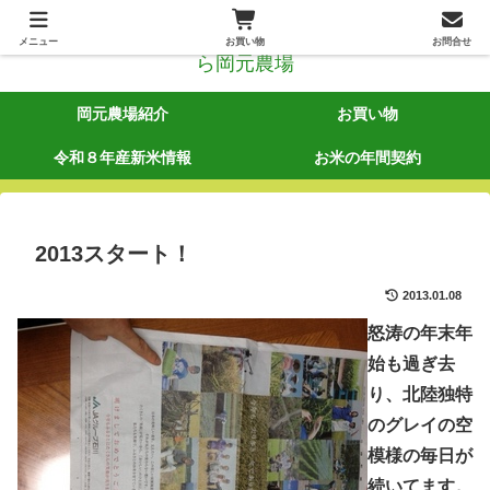
メニュー
お買い物
お問合せ
岡元農場紹介
お買い物
令和８年産新米情報
お米の年間契約
2013スタート！
2013.01.08
怒涛の年末年
始も過ぎ去
り、北陸独特
のグレイの空
模様の毎日が
続いてます。