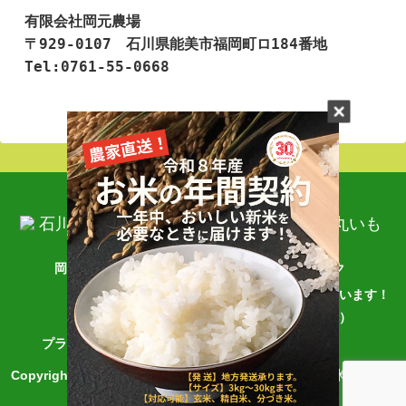
有限会社岡元農場

〒929-0107　石川県能美市福岡町ロ184番地

Tel:0761-55-0668
岡元農場ヤフー店
フェイスブック
アクセス
農業視察を受け入れています！
（石川県能美市）
プライバシーポリシー
お問合せ
Copyright © 2002-2026 石川県の農家直販・おいしいお米と加賀丸
いもなら岡元農場 All Rights Reserved.