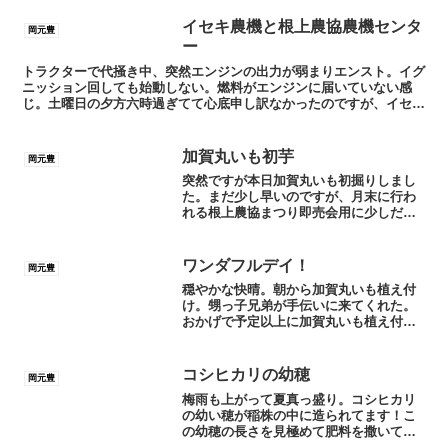
イセキ農機と根上農協農機センタ
岡元豊
ー
トラクターで代掻き中、突然エンジンの出力が弱まりエンスト。イグ
ニッション回しても始動しない。燃料がエンジンに届いていない感
じ。土曜日の夕方六時過ぎてて心底申し訳なかったのですが、イセキ
農機の担当Kさんに電話。快く直ぐに駆けつけて下さった。や...
加賀丸いも初芋
岡元豊
突然ですが本日加賀丸いも初掘りしまし
た。まだ少し早いのですが、月末に行わ
れる根上農協まつり即売会用に少しだけ
掘りました。今日の写真で丸いも確認出
来ましたか？超どアップなのでわかりづ
らいかも。丸みも大きさも去年よりアッ
ワンダフルデイ！
岡元豊
プしてるようです。来月か...
穏やかな快晴。朝から加賀丸いも植え付
け。甥っ子兄弟が手伝いに来てくれた。
おかげで予定以上に加賀丸いも植え付け
が進みました。周りの田圃では畦塗りの
トラクターが作業してました。遠くでは
荒起こしも始めてるし。岡元農場はまず
コシヒカリの幼穂
岡元豊
は芋植え付けが優先。残り...
梅雨も上がって夏真っ盛り。コシヒカリ
の幼い穂が稲株の中に造られてます！こ
の幼穂の長さを見極めて肥料を撒いてい
ます。このタイミングで収量もほぼ決ま