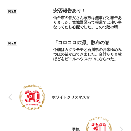
ります。明日は朝から散布する事にしま
した。暑そうだけど頑張るしかないで
安否報告あり！
岡元豊
す。iPhoneから送信
仙台市の伯父さん家族は無事だと報告あ
りました。宮城野区って報道では凄い事
なってたし心配でした。この北陸の晴天
が不気味。Thanks for reading!!
「コロコロの源」散布の巻
岡元豊
今朝はカグラモチと石川県のお米ゆめみ
づほの苗が出てきました。合計８００枚
ほどをビニルハウスの中にならべた。そ
して天気も良く「コロコロの源」散布日
和。詳しくはokamotonojo.comの記事を
ご覧下さい。と言っても編集中です。米
糠発酵肥料...
ホワイトクリスマス☆
勇気