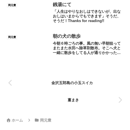
た。これ食べて今日も頑張ります！
銭湯にて
岡元豊
「人生はやりなおしはできないが、出な
おしはいまからでもできます」そうだ、
そうだ！Thanks for reading!!
朝の犬の散歩
岡元豊
今朝６時ごろの事。風の無い早朝狙って
またまた水田へ除草剤散布。そこへ犬と
一緒に散歩をしてる人が通りかかった。
「おはようございます。」って挨拶から
少しお話しする事に。「朝から大変です
ね。」「いいえ、どんな仕事も同んなじ
ですよ。まだ農作業の方は...
金沢五郎島の小玉スイカ
蔓まき
ホーム
岡元豊