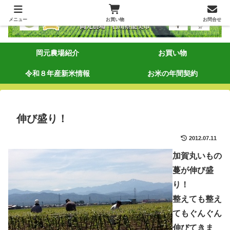
メニュー
お買い物
お問合せ
岡元農場紹介
お買い物
令和８年産新米情報
お米の年間契約
伸び盛り！
2012.07.11
加賀丸いもの
蔓が伸び盛
り！
整えても整え
てもぐんぐん
伸びてきま