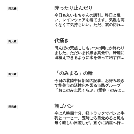
降ったり止んだり
岡元豊
今日も丸いもちゃんの誘引。昨日と違
い、レインウェアを着てます。気温も高
くなくて気持ちいい。ただ、雲の切れ間
から陽射しがさすと急に暑くなるし、か
と言って常に西の空から真っ黒雨雲がや
って来るの見えてるのでレインウェアは
代掻き
岡元豊
脱げない。まあ、どんな状況...
田んぼの荒起こしもいつの間にか終わり
ました。ただいま代掻き真最中。綺麗に
田植えできるように水を張って均す作
業。父と二台のトラクターで進めてま
す。最近に一日は朝、車で田んぼを回っ
てからビニルハウスの苗を見ます。そし
「のみまる」の輪
岡元豊
て納屋でトラクターの点検とグ...
今日の北陸中日新聞の記事。お好み焼き
で能美市の活性化を図る市民グループ
「おこのみ志民くらぶ」(愛称・のみまる)
の活動です。地元の加賀丸いもを使って
「能美市が好き」の思いを持って焼き上
げるお好み焼き。この市民の想いが大き
朝ゴパン
岡元豊
く膨らんで能美市が益々...
今は八時四十分。軽トラックでパンと牛
乳とコーヒー。五時ごろ目覚めると風も
無く眩しい日差しが。直ぐに納屋へ行っ
て除草剤散布準備。そして丸いも畑へ
GO。マサコが朝ゴパンもって来てくれ