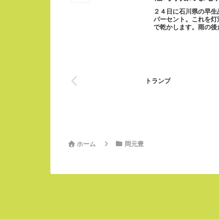
２４日に石川県の早生
パーセント。これを灯
で乾かします。雨の後
日の昼ごろには仕上...
トランプ
ホーム
岡元豊