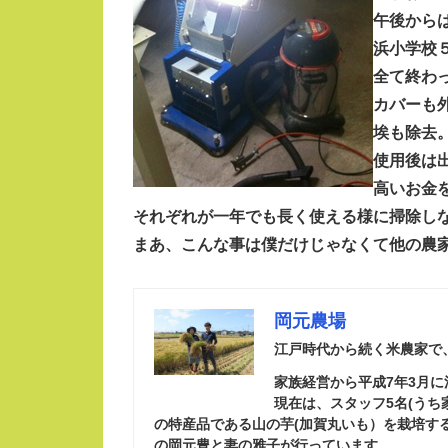
午後から
浜小学校
全て終わ
カバーも
埃も除去
使用後は
高いお金
それぞれが一年でも長く使える様に掃除し
まあ、こんな事は僕だけじゃなくて他の農
岡元農場
江戸時代から続く米農家で
家族経営から平成7年3月
現在は、スタッフ5名(う
の特産品である山の芋(加賀丸いも）を栽培す
の岡元豊と妻の雅子が行っています。