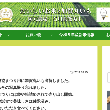
介
お買い物
令和８年産新米情報
お
2011.10.25
農協まつり用に加賀丸いも出荷しました。
らその写真撮り忘れました。
まつりには袋や箱詰めされて売り出し開始。
物試食で美味しさは確認済み。
めいただき食べてください。