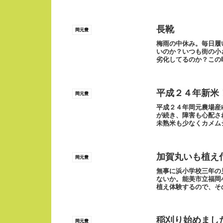
長靴
岡元豊
梅雨の中休み。毎日履
いのか？いつも街の小
劣化してるのか？この時
ら送信
平成２４年新米
岡元豊
平成２４年岡元農場産
が続き、障害も心配さ
未熟米も少なくカメム
が、1.90mm網...
加賀丸いも植え
岡元豊
無事に浜小学校三年の
ないか。能美市立福岡
植え体験するので、そ
予定外のお話し。そ...
稲刈り始めまし
岡元豊