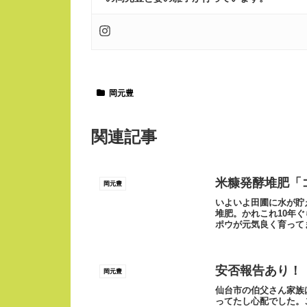
岡元豊
関連記事
米糠発酵堆肥「
岡元豊
いよいよ田圃に水が貯
堆肥。かれこれ10年
ポウが元気良く育って
酵させて作られた...
安否報告あり！
岡元豊
仙台市の伯父さん家族
ってたし心配でした。この北