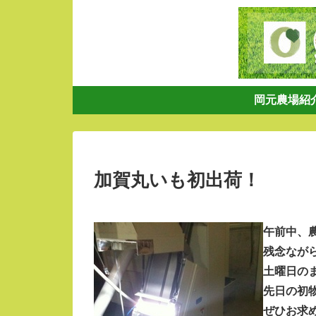
岡元農場紹
加賀丸いも初出荷！
午前中、
残念なが
土曜日の
先日の初
ぜひお求