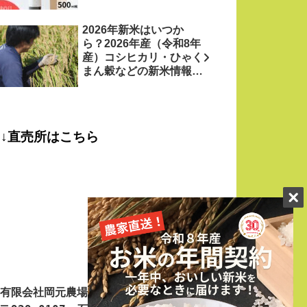
2026年新米はいつか
ら？2026年産（令和8年
産）コシヒカリ・ひゃく
まん穀などの新米情報を
お米農家がお届け！
↓直売所はこちら
有限会社岡元農場
