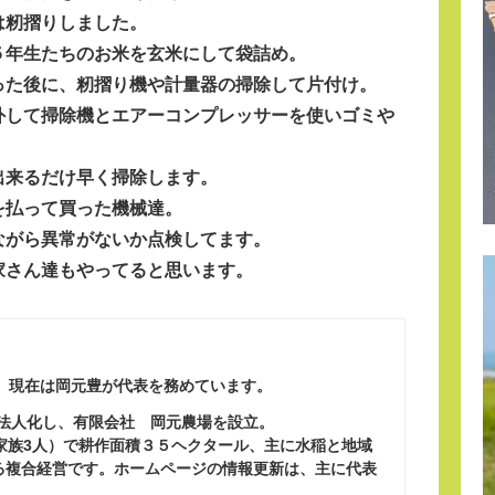
は籾摺りしました。
５年生たちのお米を玄米にして袋詰め。
った後に、籾摺り機や計量器の掃除して片付け。
外して掃除機とエアーコンプレッサーを使いゴミや
。
出来るだけ早く掃除します。
を払って買った機械達。
ながら異常がないか点検してます。
家さん達もやってると思います。
、現在は岡元豊が代表を務めています。
に法人化し、有限会社 岡元農場を設立。
ち家族3人）で耕作面積３５ヘクタール、主に水稲と地域
る複合経営です。ホームページの情報更新は、主に代表