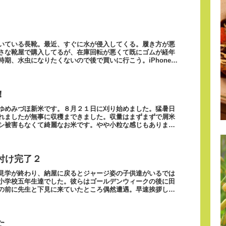
いている長靴。最近、すぐに水が侵入してくる。履き方が悪
さな靴屋で購入してるが、在庫回転が悪くて既にゴムが経年
期、水虫になりたくないので後で買いに行こう。iPhoneか
！
ゆめみづほ新米です。８月２１日に刈り始めました。猛暑日
れましたが無事に収穫まできました。収量はまずまずで屑米
シ被害もなくて綺麗なお米です。やや小粒な感じもあります
付け完了２
見学が終わり、納屋に戻るとジャージ姿の子供達がいるでは
小学校五年生達でした。彼らはゴールデンウィークの後に田
の前に先生と下見に来ていたところ偶然遭遇。早速挨拶して
た