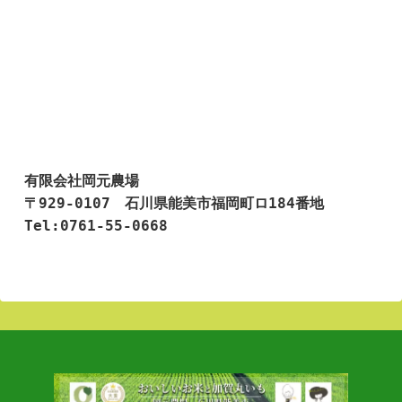
有限会社岡元農場

〒929-0107　石川県能美市福岡町ロ184番地

Tel:0761-55-0668