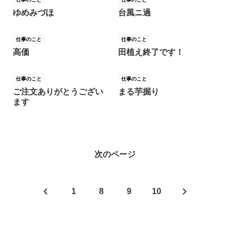
ゆめみづほ
台風ニ過
仕事のこと
仕事のこと
高価
田植え終了です！
仕事のこと
仕事のこと
ご注文ありがとうござい
まる芋掘り
ます
次のページ
前
次
1
8
9
10
へ
へ